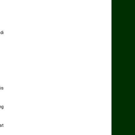
di
is
ng
at