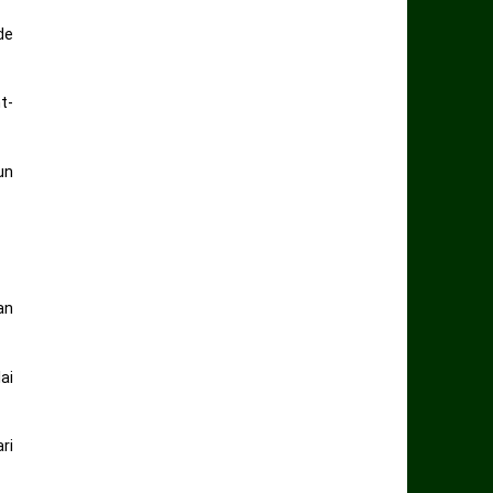
de
t-
un
an
ai
ri