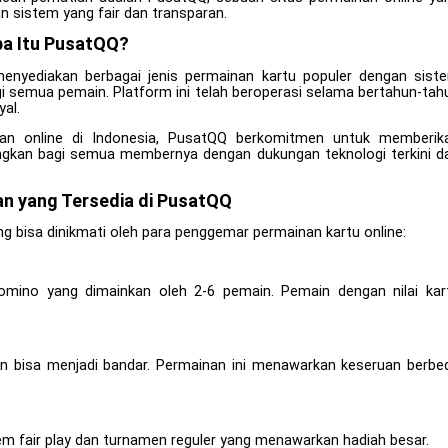
 sistem yang fair dan transparan.
a Itu PusatQQ?
enyediakan berbagai jenis permainan kartu populer dengan sist
gi semua pemain. Platform ini telah beroperasi selama bertahun-tah
al.
inan online di Indonesia, PusatQQ berkomitmen untuk memberik
ngkan bagi semua membernya dengan dukungan teknologi terkini d
an yang Tersedia di PusatQQ
bisa dinikmati oleh para penggemar permainan kartu online:
mino yang dimainkan oleh 2-6 pemain. Pemain dengan nilai kar
n bisa menjadi bandar. Permainan ini menawarkan keseruan berbe
em fair play dan turnamen reguler yang menawarkan hadiah besar.