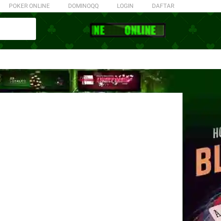
POKER ONLINE
DOMINOQQ
LOGIN
DAFTAR