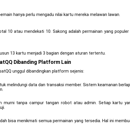
ain hanya perlu mengadu nilai kartu mereka melawan lawan.
otal 10 atau mendekati 10. Sakong adalah permainan yang populer 
sun 13 kartu menjadi 3 bagian dengan aturan tertentu.
atQQ Dibanding Platform Lain
atQQ unggul dibandingkan platform sejenis:
tuk melindungi data dan transaksi member. Sistem keamanan berlap
n.
murni tanpa campur tangan robot atau admin. Setiap kartu ya
ji.
udah bisa menikmati semua permainan yang tersedia. Hal ini membu