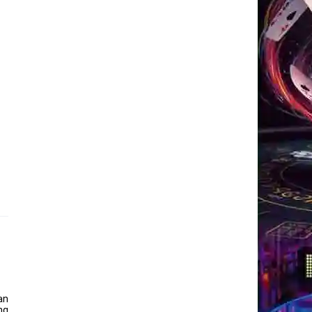
an
ng